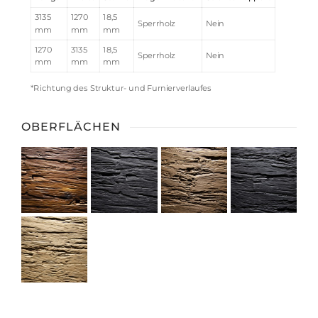
3135
1270
18,5
Sperrholz
Nein
mm
mm
mm
1270
3135
18,5
Sperrholz
Nein
mm
mm
mm
*Richtung des Struktur- und Furnierverlaufes
OBERFLÄCHEN