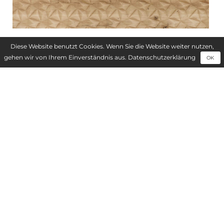
Diese Website benutzt Cookies. Wenn Sie die Website weiter nutzen,
gehen wir von Ihrem Einverständnis aus.
Datenschutzerklärung
OK
ANWENDUNGSBEREICHE
Innenausbau
Möbelherstellung
Ladenbau und Messebau
Türen