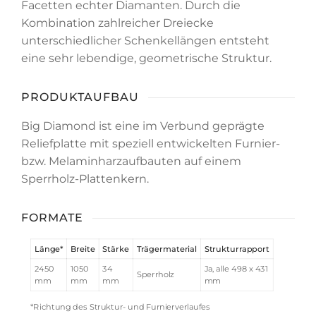
Facetten echter Diamanten. Durch die
Kombination zahlreicher Dreiecke
unterschiedlicher Schenkellängen entsteht
eine sehr lebendige, geometrische Struktur.
PRODUKTAUFBAU
Big Diamond ist eine im Verbund geprägte
Reliefplatte mit speziell entwickelten Furnier-
bzw. Melaminharzaufbauten auf einem
Sperrholz-Plattenkern.
FORMATE
Länge
*
Breite
Stärke
Trägermaterial
Strukturrapport
2450
1050
34
Ja, alle 498 x 431
Sperrholz
mm
mm
mm
mm
*Richtung des Struktur- und Furnierverlaufes