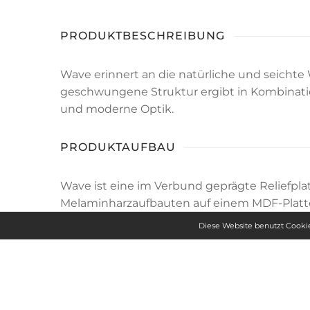
PRODUKTBESCHREIBUNG
Wave erinnert an die natürliche und seichte
geschwungene Struktur ergibt in Kombinatio
und moderne Optik.
PRODUKTAUFBAU
Wave ist eine im Verbund geprägte Reliefplat
Melaminharzaufbauten auf einem MDF-Platt
Diese Website benutzt Cookie
FORMATE
Läng
e
*
Breite
Stärke