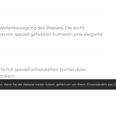
 Wellenbewegung des Wassers. Die leicht
n mit speziell gefärbten Furnieren eine elegante
te mit speziell entwickelten Furnier- bzw.
enkern.
s. Wenn Sie die Website weiter nutzen, gehen wir von Ihrem Einverständnis aus.
D
Trägermaterial
Strukturrapport