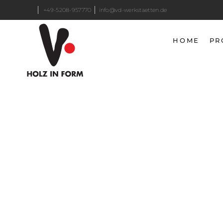
+49-5208-957770
info@vd-werkstaetten.de
HOME
PR